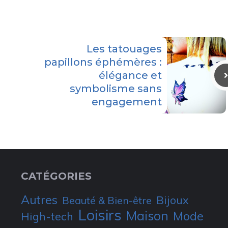
Les tatouages
papillons éphémères :
élégance et
symbolisme sans
engagement
CATÉGORIES
Autres
Bijoux
Beauté & Bien-être
Loisirs
Maison
Mode
High-tech