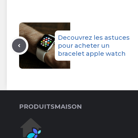
Decouvrez les astuces
pour acheter un
bracelet apple watch
PRODUITSMAISON