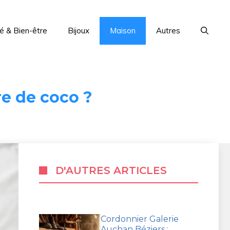
é & Bien-être
Bijoux
Maison
Autres
re de coco ?
D'AUTRES ARTICLES
Cordonnier Galerie
Auchan Béziers :